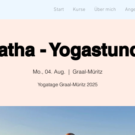
Start
Kurse
Über mich
Ange
atha - Yogastun
Mo., 04. Aug.
  |  
Graal-Müritz
Yogatage Graal-Müritz 2025