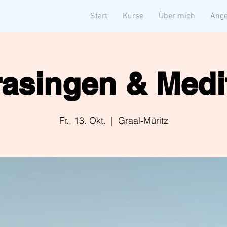
Start
Kurse
Über mich
Ange
asingen & Medi
Fr., 13. Okt.
  |  
Graal-Müritz