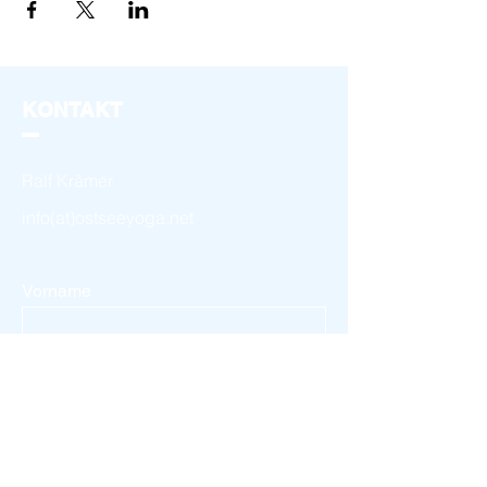
KONTAKT
Ralf Krämer
info(at)ostseeyoga.net
Vorname
Nachname
Email