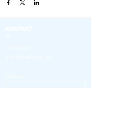
KONTAKT
Ralf Krämer
info(at)ostseeyoga.net
Vorname
Nachname
Email