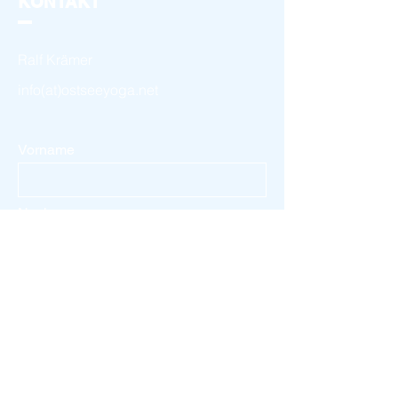
KONTAKT
Ralf Krämer
info(at)ostseeyoga.net
Vorname
Nachname
Email
Nachricht