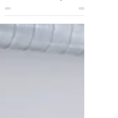
Seminare bei „Ostseeyoga“ statt. Im ersten Teil
wurden die technischen Grundlagen der
Meditation und deren Ziele besprochen. Im
historischen Kontext diente Meditation schon
immer der Erkenntnis der Einheit von Selbst und
Universum, eine Folge dieser Erkenntnis ist dann
die Ruhe des Geistes. Gegenstand des zweiten
Teils war das yogische Verständnis des Begriffs
Freiheit. Hier ist die Freiheit von Raum, Zeit und
Form gemeint, als